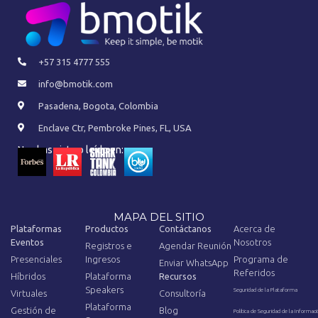
+57 315 4777 555
info@bmotik.com
Pasadena, Bogota, Colombia
Enclave Ctr, Pembroke Pines, FL, USA
Nos has visto o leído en:
MAPA DEL SITIO
Plataformas
Productos
Contáctanos
Acerca de
Eventos
Nosotros
Registros e
Agendar Reunión
Presenciales
Ingresos
Programa de
Enviar WhatsApp
Referidos
Híbridos
Plataforma
Recursos
Speakers
Seguridad de la Plataforma
Virtuales
Consultoría
Plataforma
Gestión de
Blog
Política de Seguridad de la Informaci