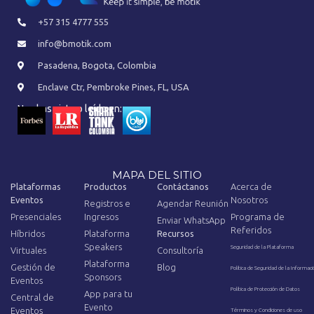
+57 315 4777 555
info@bmotik.com
Pasadena, Bogota, Colombia
Enclave Ctr, Pembroke Pines, FL, USA
Nos has visto o leído en:
MAPA DEL SITIO
Plataformas
Productos
Contáctanos
Acerca de
Eventos
Nosotros
Registros e
Agendar Reunión
Presenciales
Ingresos
Programa de
Enviar WhatsApp
Referidos
Híbridos
Plataforma
Recursos
Speakers
Seguridad de la Plataforma
Virtuales
Consultoría
Plataforma
Gestión de
Blog
Política de Seguridad de la Informaci
Sponsors
Eventos
Política de Protección de Datos
App para tu
Central de
Evento
Eventos
Términos y Condiciones de uso