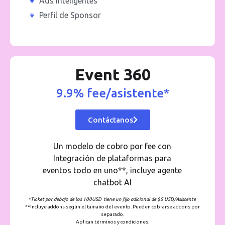
Ads Inteligentes
Perfil de Sponsor
Event 360
9.9% fee/asistente*
Contáctanos
Un modelo de cobro por fee con
Integración de plataformas para
eventos todo en uno**, incluye agente
chatbot AI
*Ticket por debajo de los 100USD tiene un fijo adicional de $5 USD/Asistente
**Incluye addons según el tamaño del evento. Pueden cobrarse addons por
separado.
Aplican términos y condiciones.