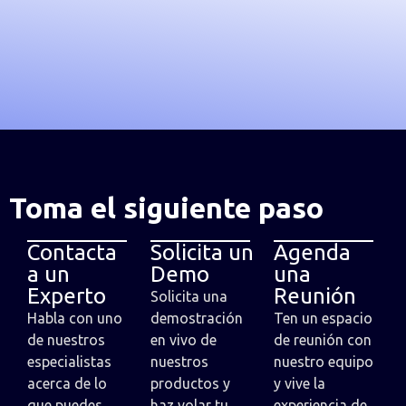
Toma el siguiente paso
Contacta
Solicita un
Agenda
a un
Demo
una
Experto
Reunión
Solicita una
Habla con uno
demostración
Ten un espacio
de nuestros
en vivo de
de reunión con
especialistas
nuestros
nuestro equipo
acerca de lo
productos y
y vive la
que puedes
haz volar tu
experiencia de