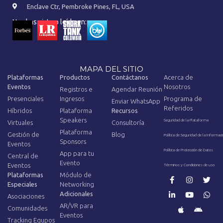
Enclave Ctr, Pembroke Pines, FL, USA
Nos has visto o leído en:
MAPA DEL SITIO
Plataformas
Productos
Contáctanos
Acerca de
Eventos
Nosotros
Registros e
Agendar Reunión
Presenciales
Ingresos
Programa de
Enviar WhatsApp
Referidos
Híbridos
Plataforma
Recursos
Speakers
Seguridad de la Plataforma
Virtuales
Consultoría
Plataforma
Gestión de
Blog
Política de Seguridad de la Informaci
Sponsors
Eventos
Política de Protección de Datos
App para tu
Central de
Evento
Eventos
Términos y Condiciones de uso
Plataformas
Módulo de
Especiales
Networking
Adicionales
Asociaciones
AR/VR para
Comunidades
Eventos
Tracking Equpos