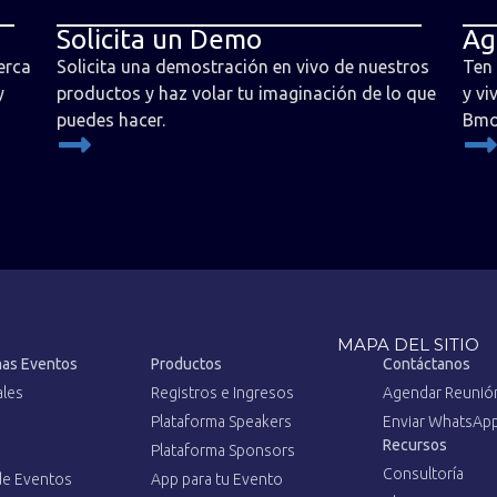
Solicita un Demo
Ag
erca
Solicita una demostración en vivo de nuestros
Ten 
y
productos y haz volar tu imaginación de lo que
y vi
puedes hacer.
Bmo
MAPA DEL SITIO
mas Eventos
Productos
Contáctanos
ales
Registros e Ingresos
Agendar Reunió
Plataforma Speakers
Enviar WhatsAp
Recursos
Plataforma Sponsors
Consultoría
de Eventos
App para tu Evento