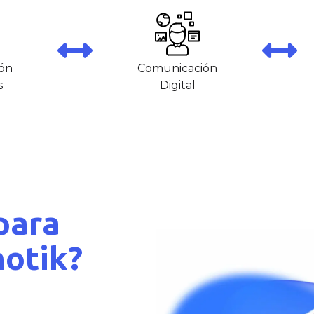
ón
Comunicación
s
Digital
para
motik?