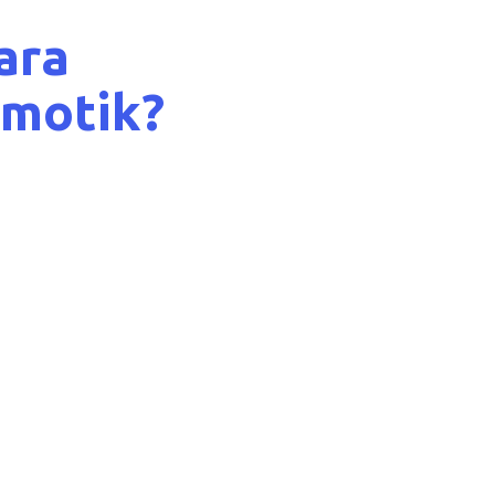
ara
bmotik?