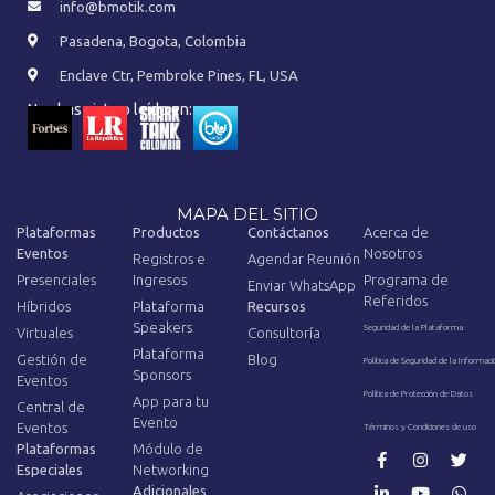
info@bmotik.com
Pasadena, Bogota, Colombia
Enclave Ctr, Pembroke Pines, FL, USA
Nos has visto o leído en:
MAPA DEL SITIO
Plataformas
Productos
Contáctanos
Acerca de
Eventos
Nosotros
Registros e
Agendar Reunión
Presenciales
Ingresos
Programa de
Enviar WhatsApp
Referidos
Híbridos
Plataforma
Recursos
Speakers
Seguridad de la Plataforma
Virtuales
Consultoría
Plataforma
Gestión de
Blog
Política de Seguridad de la Informaci
Sponsors
Eventos
Política de Protección de Datos
App para tu
Central de
Evento
Eventos
Términos y Condiciones de uso
Plataformas
Módulo de
Especiales
Networking
Adicionales