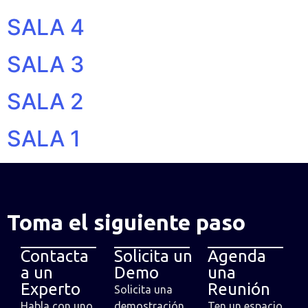
SALA 4
SALA 3
SALA 2
SALA 1
Toma el siguiente paso
Contacta
Solicita un
Agenda
a un
Demo
una
Experto
Reunión
Solicita una
Habla con uno
demostración
Ten un espacio