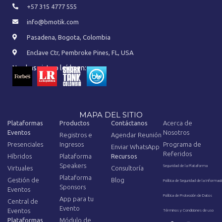
+57 315 4777 555
info@bmotik.com
Pasadena, Bogota, Colombia
Enclave Ctr, Pembroke Pines, FL, USA
Nos has visto o leído en:
MAPA DEL SITIO
Plataformas
Productos
Contáctanos
Acerca de
Eventos
Nosotros
Registros e
Agendar Reunión
Presenciales
Ingresos
Programa de
Enviar WhatsApp
Referidos
Híbridos
Plataforma
Recursos
Speakers
Seguridad de la Plataforma
Virtuales
Consultoría
Plataforma
Gestión de
Blog
Política de Seguridad de la Informaci
Sponsors
Eventos
Política de Protección de Datos
App para tu
Central de
Evento
Eventos
Términos y Condiciones de uso
Plataformas
Módulo de